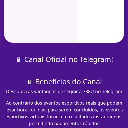
📱 Canal Oficial no Telegram!
📱 Benefícios do Canal
Descubra as vantagens de seguir a 788U no Telegram
Ao contrário dos eventos esportivos reais que podem
levar horas ou dias para serem concluídos, os eventos
esportivos virtuais fornecem resultados instantâneos,
permitindo pagamentos rápidos