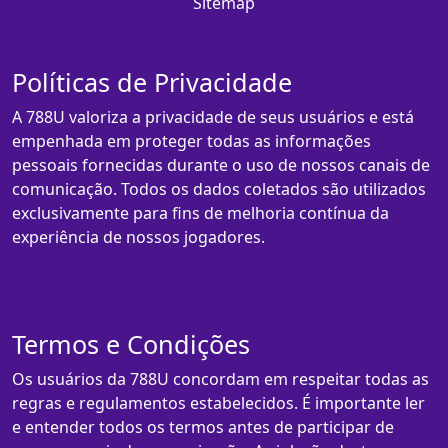
Sitemap
Políticas de Privacidade
A 788U valoriza a privacidade de seus usuários e está
empenhada em proteger todas as informações
pessoais fornecidas durante o uso de nossos canais de
comunicação. Todos os dados coletados são utilizados
exclusivamente para fins de melhoria contínua da
experiência de nossos jogadores.
Termos e Condições
Os usuários da 788U concordam em respeitar todas as
regras e regulamentos estabelecidos. É importante ler
e entender todos os termos antes de participar de