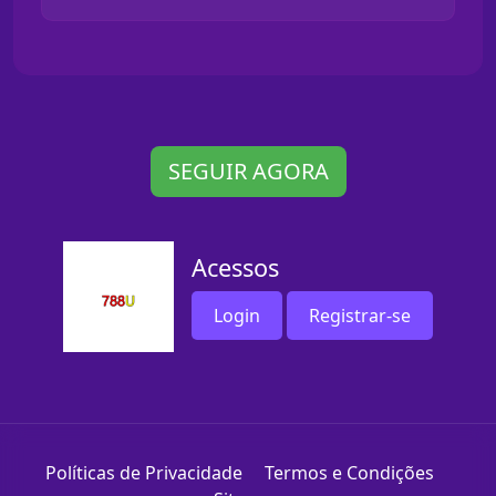
SEGUIR AGORA
Acessos
Login
Registrar-se
Políticas de Privacidade
Termos e Condições