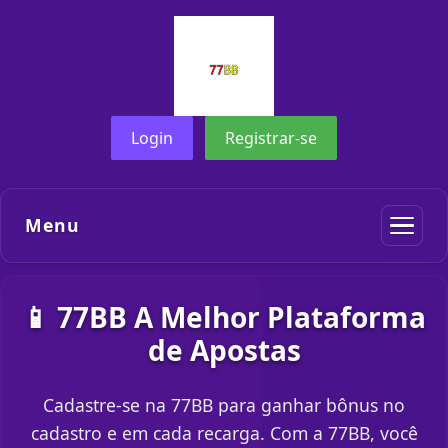
Login
Registrar-se
Menu
📱 77BB A Melhor Plataforma
de Apostas
Cadastre-se na 77BB para ganhar bônus no
cadastro e em cada recarga. Com a 77BB, você