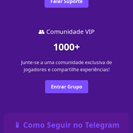
Falar Suporte
👥 Comunidade VIP
1000+
Junte-se a uma comunidade exclusiva de
jogadores e compartilhe experiências!
Entrar Grupo
📱 Como Seguir no Telegram