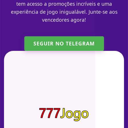
tem acesso a promoções incríveis e uma
experiência de jogo inigualável. Junte-se aos
vencedores agora!
SEGUIR NO TELEGRAM