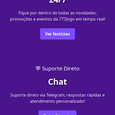
Fique por dentro de todas as novidades,
promoções e eventos da 777Jogo em tempo real!
Ver Notícias
💬 Suporte Direto
Chat
Suporte direto via Telegram, respostas rápidas e
atendimento personalizado!