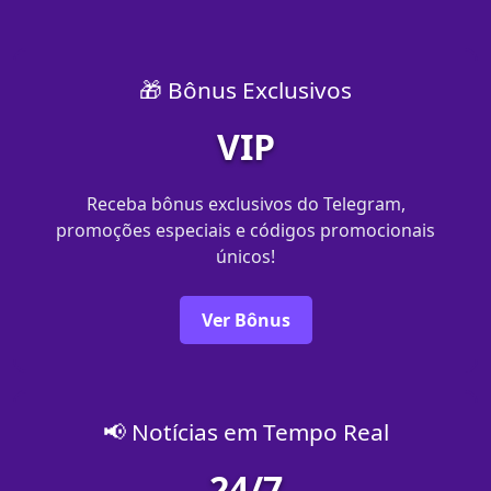
🎁 Bônus Exclusivos
VIP
Receba bônus exclusivos do Telegram,
promoções especiais e códigos promocionais
únicos!
Ver Bônus
📢 Notícias em Tempo Real
24/7