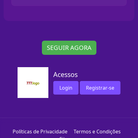
SEGUIR AGORA
Acessos
Login
Registrar-se
Políticas de Privacidade
Termos e Condições