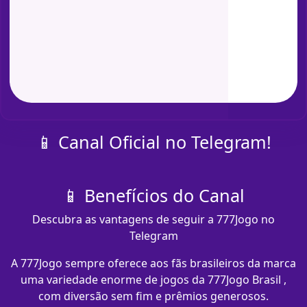
📱 Canal Oficial no Telegram!
📱 Benefícios do Canal
Descubra as vantagens de seguir a 777Jogo no
Telegram
A 777Jogo sempre oferece aos fãs brasileiros da marca
uma variedade enorme de jogos da 777Jogo Brasil ,
com diversão sem fim e prêmios generosos.