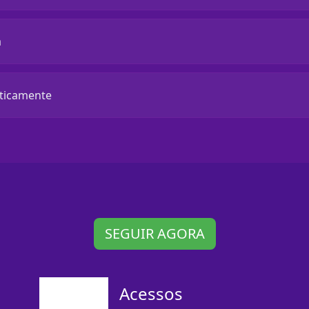
a
aticamente
SEGUIR AGORA
Acessos