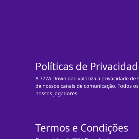
Políticas de Privacida
A 777A Download valoriza a privacidade de
de nossos canais de comunicação. Todos os 
nossos jogadores.
Termos e Condições