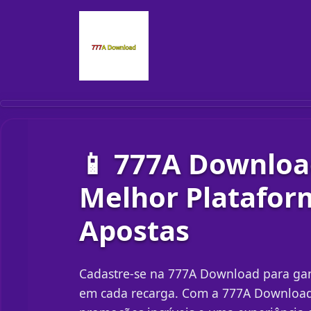
📱 777A Downloa
Melhor Platafor
Apostas
Cadastre-se na 777A Download para ga
em cada recarga. Com a 777A Download