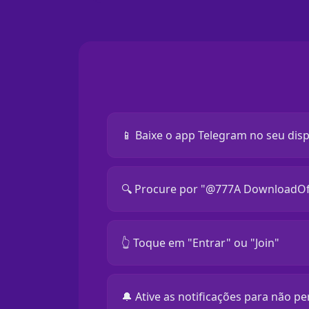
📱 Baixe o app Telegram no seu disp
🔍 Procure por "@777A DownloadOfi
👆 Toque em "Entrar" ou "Join"
🔔 Ative as notificações para não p