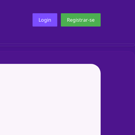
Login
Registrar-se