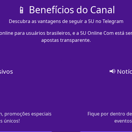
📱 Benefícios do Canal
Descubra as vantagens de seguir a 5U no Telegram
 online para usuários brasileiros, e a 5U Online Com est
apostas transparente.
sivos
📢 Notí
m, promoções especiais
Fique por dentro d
s únicos!
eventos