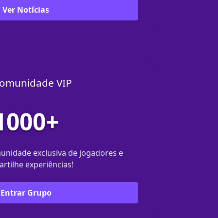
Ver Notícias
Comunidade VIP
1000+
unidade exclusiva de jogadores e
rtilhe experiências!
Entrar Grupo