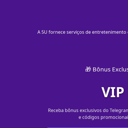
A 5U fornece serviços de entretenimento
🎁 Bônus Exclu
VIP
Receba bônus exclusivos do Telegra
e códigos promocionai