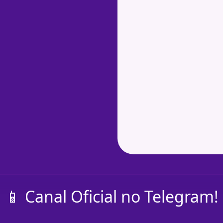
📱 Canal Oficial no Telegram!