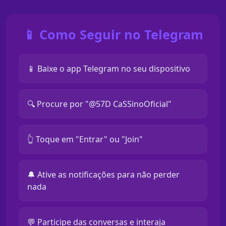
📱 Como Seguir no Telegram
📱 Baixe o app Telegram no seu dispositivo
🔍 Procure por "@57D CaSSinoOficial"
👆 Toque em "Entrar" ou "Join"
🔔 Ative as notificações para não perder
nada
💬 Participe das conversas e interaja