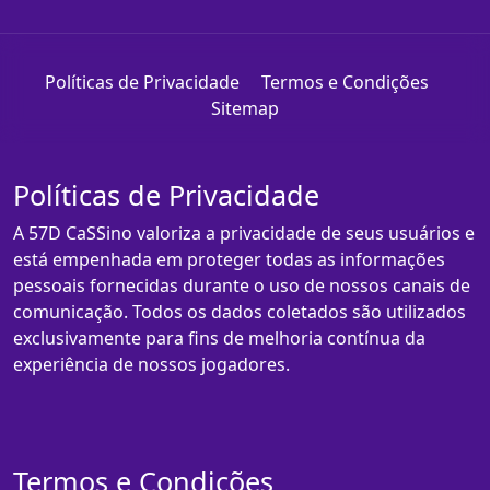
Políticas de Privacidade
Termos e Condições
Sitemap
Políticas de Privacidade
A 57D CaSSino valoriza a privacidade de seus usuários e
está empenhada em proteger todas as informações
pessoais fornecidas durante o uso de nossos canais de
comunicação. Todos os dados coletados são utilizados
exclusivamente para fins de melhoria contínua da
experiência de nossos jogadores.
Termos e Condições