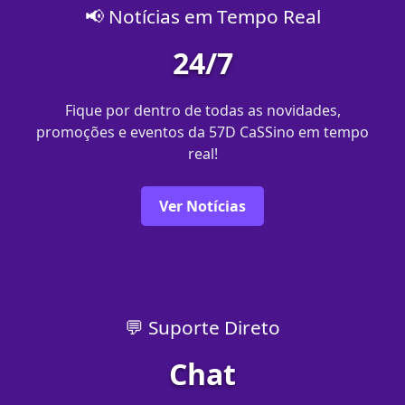
📢 Notícias em Tempo Real
24/7
Fique por dentro de todas as novidades,
promoções e eventos da 57D CaSSino em tempo
real!
Ver Notícias
💬 Suporte Direto
Chat