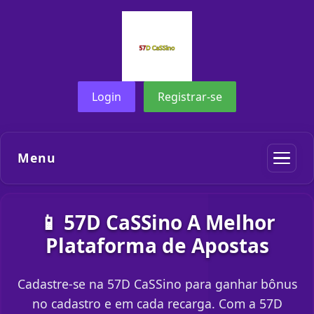
Login
Registrar-se
Menu
📱 57D CaSSino A Melhor
Plataforma de Apostas
Cadastre-se na 57D CaSSino para ganhar bônus
no cadastro e em cada recarga. Com a 57D