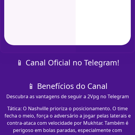
📱 Canal Oficial no Telegram!
📱 Benefícios do Canal
Descubra as vantagens de seguir a 2Vpg no Telegram
Tática: O Nashville prioriza o posicionamento. O time
fecha o meio, força o adversário a jogar pelas laterais e
contra-ataca com velocidade por Mukhtar. Também é
perigoso em bolas paradas, especialmente com