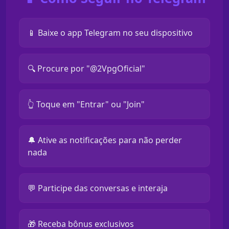
📱 Baixe o app Telegram no seu dispositivo
🔍 Procure por "@2VpgOficial"
👆 Toque em "Entrar" ou "Join"
🔔 Ative as notificações para não perder
nada
💬 Participe das conversas e interaja
🎁 Receba bônus exclusivos