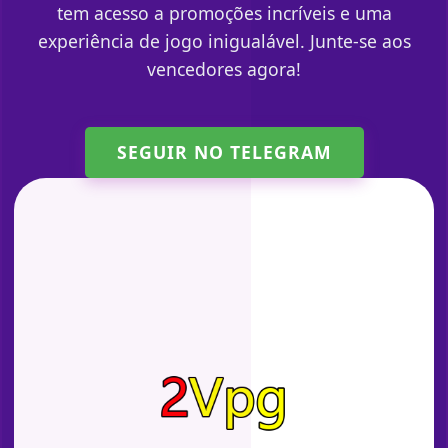
tem acesso a promoções incríveis e uma
experiência de jogo inigualável. Junte-se aos
vencedores agora!
SEGUIR NO TELEGRAM