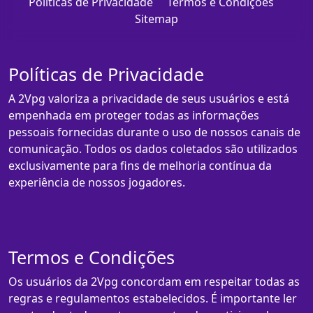
Políticas de Privacidade
Termos e Condições
Sitemap
Políticas de Privacidade
A 2Vpg valoriza a privacidade de seus usuários e está
empenhada em proteger todas as informações
pessoais fornecidas durante o uso de nossos canais de
comunicação. Todos os dados coletados são utilizados
exclusivamente para fins de melhoria contínua da
experiência de nossos jogadores.
Termos e Condições
Os usuários da 2Vpg concordam em respeitar todas as
regras e regulamentos estabelecidos. É importante ler