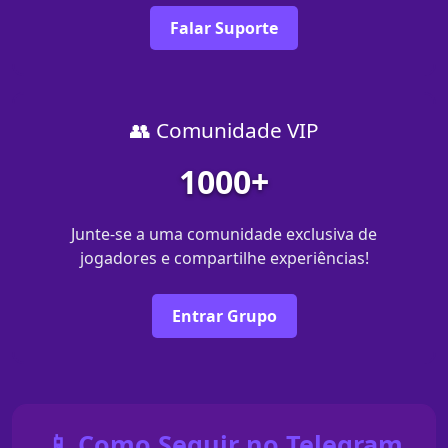
Falar Suporte
👥 Comunidade VIP
1000+
Junte-se a uma comunidade exclusiva de
jogadores e compartilhe experiências!
Entrar Grupo
📱 Como Seguir no Telegram