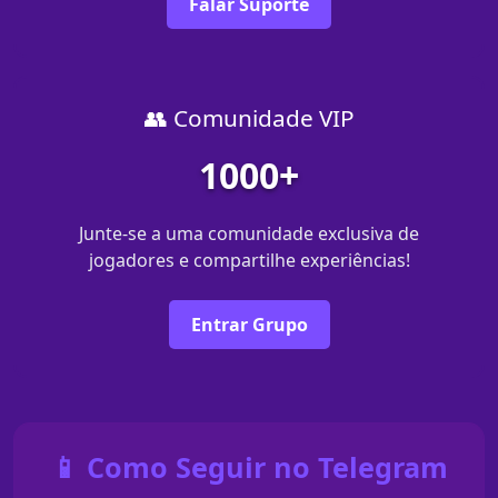
Falar Suporte
👥 Comunidade VIP
1000+
Junte-se a uma comunidade exclusiva de
jogadores e compartilhe experiências!
Entrar Grupo
📱 Como Seguir no Telegram