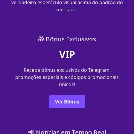
verdadeiro espetáculo visual acima do padrão do
mercado.
🎁 Bônus Exclusivos
VIP
Receba bônus exclusivos do Telegram,
promoções especiais e códigos promocionais
únicos!
Ver Bônus
📢 Notícias em Tempo Real