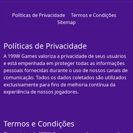
Políticas de Privacidade
Termos e Condições
Sitemap
Políticas de Privacidade
A 199W Games valoriza a privacidade de seus usuários
e está empenhada em proteger todas as informações
pessoais fornecidas durante o uso de nossos canais de
comunicação. Todos os dados coletados são utilizados
exclusivamente para fins de melhoria contínua da
experiência de nossos jogadores.
Termos e Condições